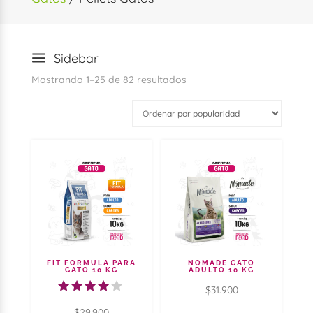
a
Sidebar
Ordenado
Mostrando 1–25 de 82 resultados
por
popularidad
FIT FORMULA PARA
NOMADE GATO
GATO 10 KG
ADULTO 10 KG
$
31.900
Valorad
$
29.900
o con