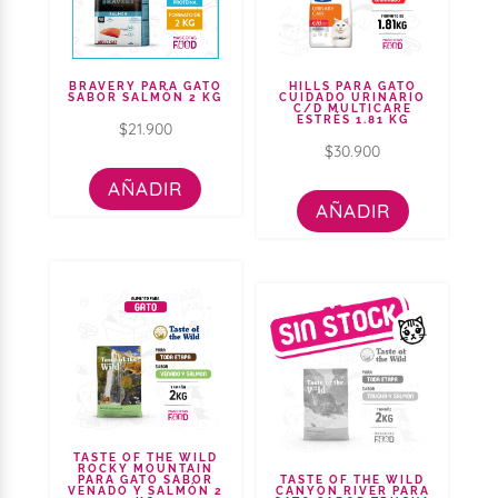
BRAVERY PARA GATO
HILLS PARA GATO
SABOR SALMÓN 2 KG
CUIDADO URINARIO
C/D MULTICARE
ESTRÉS 1.81 KG
$
21.900
$
30.900
AÑADIR
AÑADIR
TASTE OF THE WILD
ROCKY MOUNTAIN
PARA GATO SABOR
TASTE OF THE WILD
VENADO Y SALMÓN 2
CANYON RIVER PARA