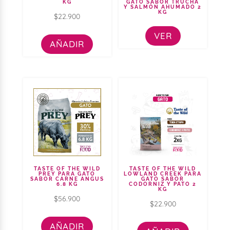
KG
GATO SABOR TRUCHA
Y SALMÓN AHUMADO 2
KG
$
22.900
VER
AÑADIR
TASTE OF THE WILD
TASTE OF THE WILD
PREY PARA GATO
LOWLAND CREEK PARA
SABOR CARNE ANGUS
GATO SABOR
6.8 KG
CODORNIZ Y PATO 2
KG
$
56.900
$
22.900
AÑADIR