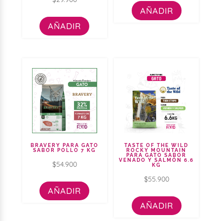
4.00
AÑADIR
de 5
AÑADIR
BRAVERY PARA GATO
TASTE OF THE WILD
SABOR POLLO 7 KG
ROCKY MOUNTAIN
PARA GATO SABOR
VENADO Y SALMÓN 6.6
$
54.900
KG
$
55.900
AÑADIR
AÑADIR