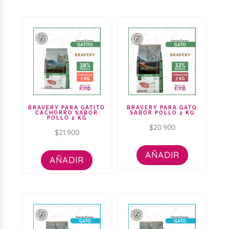
BRAVERY PARA GATITO
BRAVERY PARA GATO
CACHORRO SABOR
SABOR POLLO 2 KG
POLLO 2 KG
$
20.900
$
21.900
AÑADIR
AÑADIR