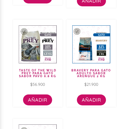
AÑADIR
TASTE OF THE WILD
BRAVERY PARA GATO
PREY PARA GATO
ADULTO SABOR
SABOR PAVO 6.8 KG
ARENQUE 2 KG
$
56.900
$
21.900
AÑADIR
AÑADIR