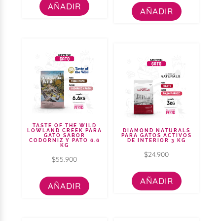
AÑADIR
AÑADIR
TASTE OF THE WILD
LOWLAND CREEK PARA
DIAMOND NATURALS
GATO SABOR
PARA GATOS ACTIVOS
CODORNIZ Y PATO 6.6
DE INTERIOR 3 KG
KG
$
24.900
$
55.900
AÑADIR
AÑADIR