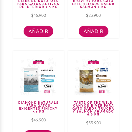
DIAMOND NATURALS
BRAVERY PARA GATO
PARA GATOS ACTIVOS
ESTERILIZADO SABOR
DE INTERIOR 7.5 KG
SALMÓN 2 KG
$
46.900
$
23.900
AÑADIR
AÑADIR
DIAMOND NATURALS
TASTE OF THE WILD
PARA GATOS
CANYON RIVER PARA
EXIGENTES FINICKY
GATO SABOR TRUCHA
7.5 KG
Y SALMÓN AHUMADO
6.6 KG
$
46.900
$
55.900