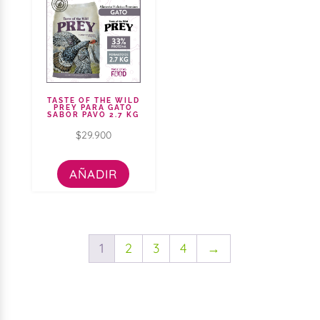
TASTE OF THE WILD
PREY PARA GATO
SABOR PAVO 2.7 KG
$
29.900
AÑADIR
1
2
3
4
→