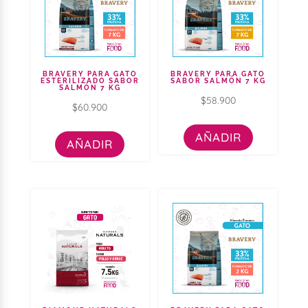
BRAVERY PARA GATO
BRAVERY PARA GATO
ESTERILIZADO SABOR
SABOR SALMÓN 7 KG
SALMÓN 7 KG
$
58.900
$
60.900
AÑADIR
AÑADIR