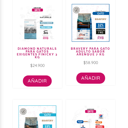
DIAMOND NATURALS
BRAVERY PARA GATO
PARA GATOS
ADULTO SABOR
EXIGENTES FINICKY 3
ARENQUE 7 KG
KG
$
58.900
$
24.900
AÑADIR
AÑADIR