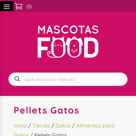

(
0
)
Búsqueda
de
productos
Pellets Gatos
Inicio
/
Tienda
/
Gatos
/
Alimentos para
Gatos
/ Pellets Gatos