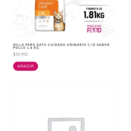
HILLS PARA GATO CUIDADO URINARIO C/D SABOR
POLLO 1.8 KG
$
30.900
AÑADIR