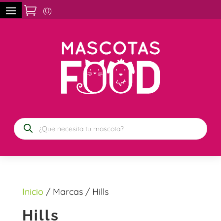

(
0
)
Búsqueda
de
productos
Inicio
/ Marcas / Hills
Hills