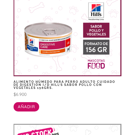
ALIMENTO HÚMEDO PARA PERRO ADULTO CUIDADO
DE DIGESTIÓN I/D HILL’S SABOR POLLO CON
VEGETALES 156GRS.
$
6.900
AÑADIR