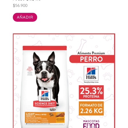
$
56.900
AÑADIR