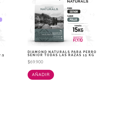
DIAMOND NATURALS PARA PERRO
.5
SENIOR TODAS LAS RAZAS 15 KG
$
69.900
AÑADIR