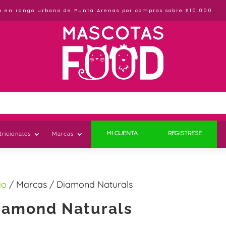
o en rango urbano de Punta Arenas por compras sobre $10.000
ricionales
Marcas
MI CUENTA
REGISTRESE
io
/ Marcas / Diamond Naturals
iamond Naturals