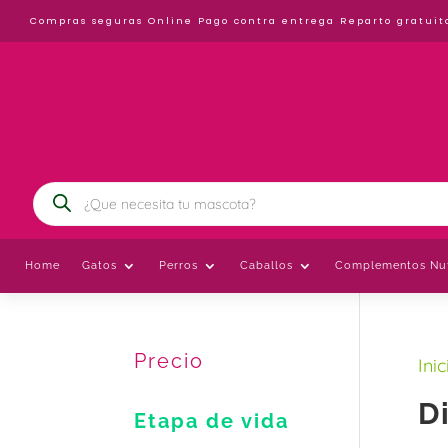
Compras seguras Online
Pago contra entrega
Reparto gratuit
Búsqueda
de
productos
Home
Gatos
Perros
Caballos
Complementos Nut
Precio
Inic
D
Etapa de vida