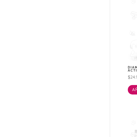
DIA
ACT
$
24.
A