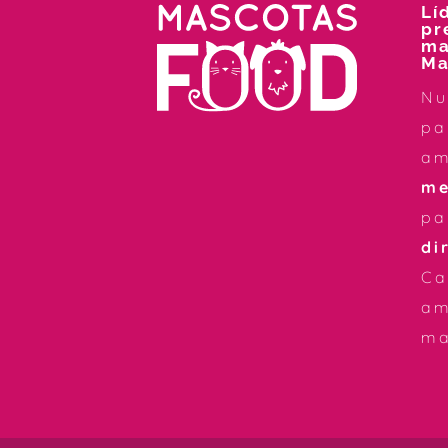
Lí
pr
ma
Ma
Nu
pa
a
me
pa
di
Ca
am
ma