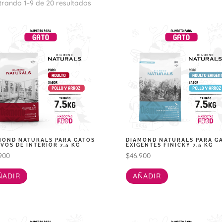
Ordenado
rando 1–9 de 20 resultados
por
popularidad
MOND NATURALS PARA GATOS
DIAMOND NATURALS PARA G
VOS DE INTERIOR 7.5 KG
EXIGENTES FINICKY 7.5 KG
900
$
46.900
ÑADIR
AÑADIR