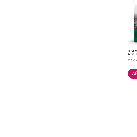
DIA
ADU
$
66.
A