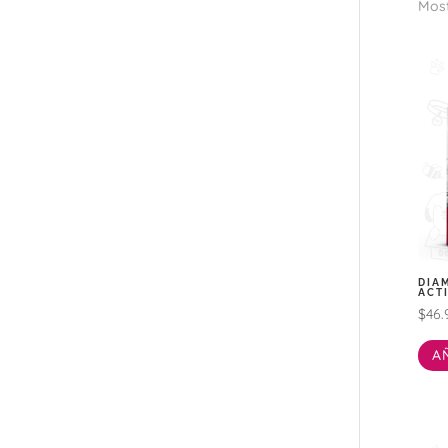
Most
DIA
ACTI
$
46.
A