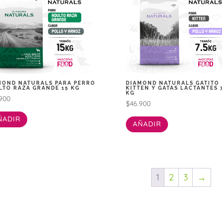
MOND NATURALS PARA PERRO
DIAMOND NATURALS GATITO
LTO RAZA GRANDE 15 KG
KITTEN Y GATAS LACTANTES 7
KG
900
$
46.900
ÑADIR
AÑADIR
1
2
3
→