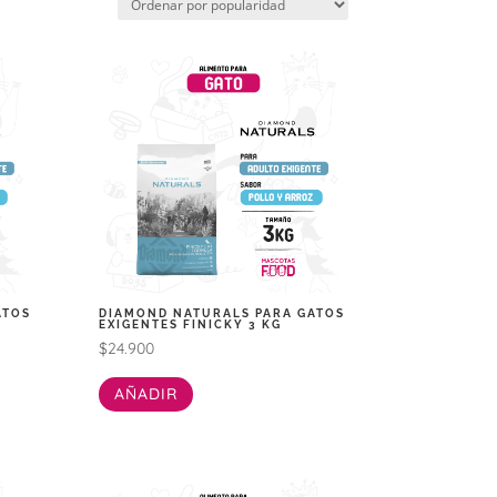
ATOS
DIAMOND NATURALS PARA GATOS
EXIGENTES FINICKY 3 KG
$
24.900
AÑADIR