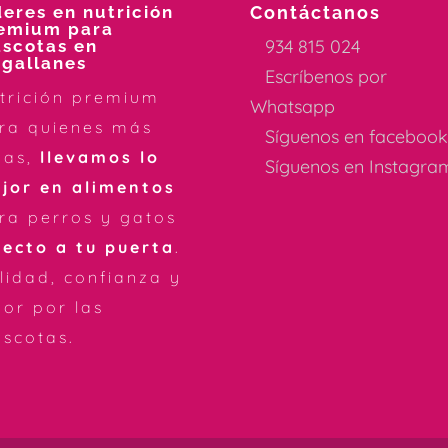
deres en nutrición
Contáctanos
emium para
934 815 024
scotas en
gallanes
Escríbenos por
trición premium
Whatsapp
ra quienes más
Síguenos en faceboo
mas,
llevamos lo
Síguenos en Instagra
jor en alimentos
ra perros y gatos
recto a tu puerta
.
lidad, confianza y
or por las
scotas.