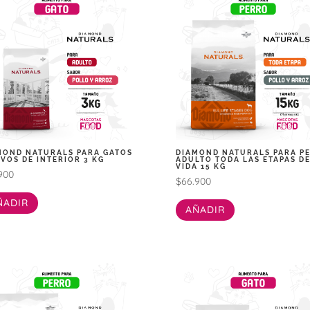
MOND NATURALS PARA GATOS
DIAMOND NATURALS PARA P
IVOS DE INTERIOR 3 KG
ADULTO TODA LAS ETAPAS D
VIDA 15 KG
900
$
66.900
ÑADIR
AÑADIR