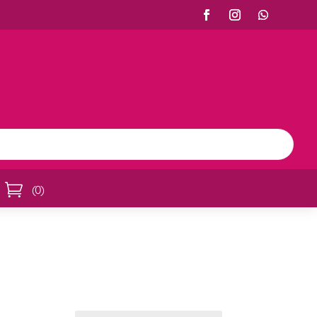

(
0
)