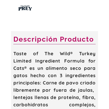
para
Gato
sabor
Pavo
6.8
KG
Descripción Producto
cantidad
Taste of The Wild® Turkey
Limited Ingredient Formula for
Cats® es un alimento seco para
gatos hecho con 3 ingredientes
principales: Carne de pavo criado
libremente por fuera de jaulas,
lentejas llenas de proteína, fibra,
carbohidratos complejos,