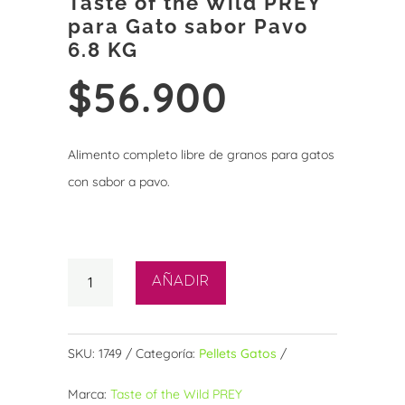
Taste of the Wild PREY
para Gato sabor Pavo
6.8 KG
$
56.900
Alimento completo libre de granos para gatos
con sabor a pavo.
8 disponibles
Taste
AÑADIR
of
the
Wild
SKU:
1749
Categoría:
Pellets Gatos
PREY
Marca:
Taste of the Wild PREY