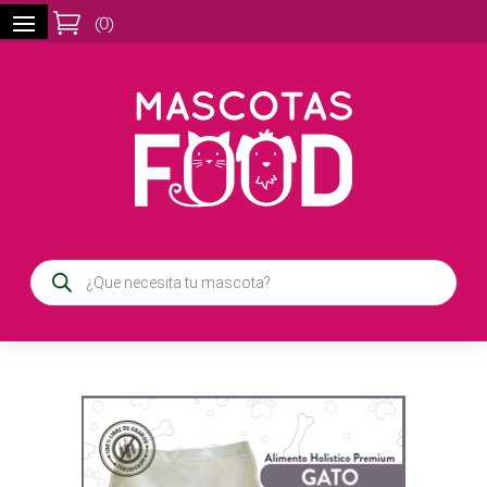

(
0
)
Búsqueda
de
productos