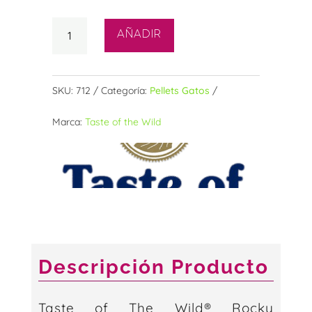
Taste
AÑADIR
of
the
Wild
SKU:
712
Categoría:
Pellets Gatos
Rocky
Marca:
Taste of the Wild
Mountain
para
gato
sabor
Venado
y
Salmón
Descripción Producto
2
KG
Taste of The Wild® Rocky