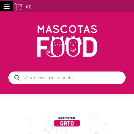

(
0
)
Búsqueda
de
productos