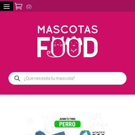

(
0
)
Búsqueda
de
productos