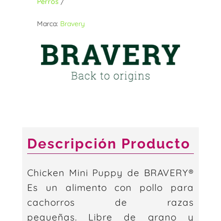
sabor
Perros
Pollo
Marca:
Bravery
7
KG
cantidad
Descripción Producto
Chicken Mini Puppy de BRAVERY®
Es un alimento con pollo para
cachorros de razas
pequeñas. Libre de grano y