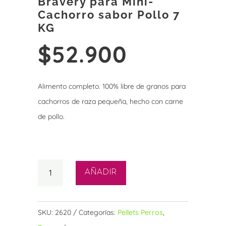
Bravery para Mini-
Cachorro sabor Pollo 7
KG
$
52.900
Alimento completo. 100% libre de granos para
cachorros de raza pequeña, hecho con carne
de pollo.
2 disponibles
Bravery
AÑADIR
para
Mini-
Cachorro
SKU:
2620
Categorías:
Pellets Perros
,