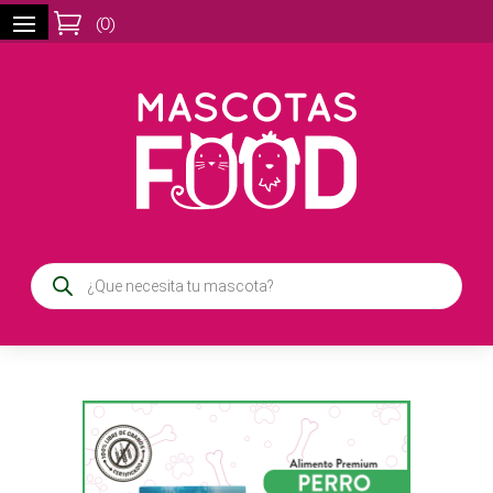

(
0
)
Búsqueda
de
productos