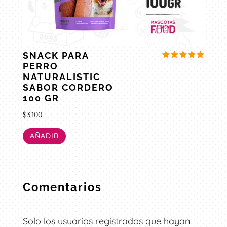
SNACK PARA
PERRO
Valorado
con
NATURALISTIC
5.00
SABOR CORDERO
de 5
100 GR
$
3.100
AÑADIR
Comentarios
Solo los usuarios registrados que hayan