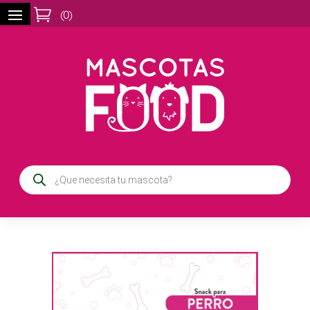

(
0
)
Búsqueda
de
productos