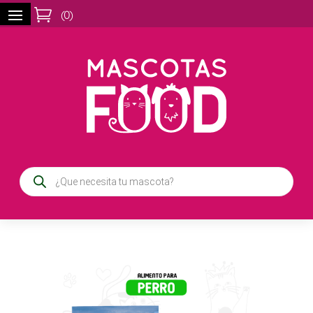

(
0
)
Búsqueda
de
productos