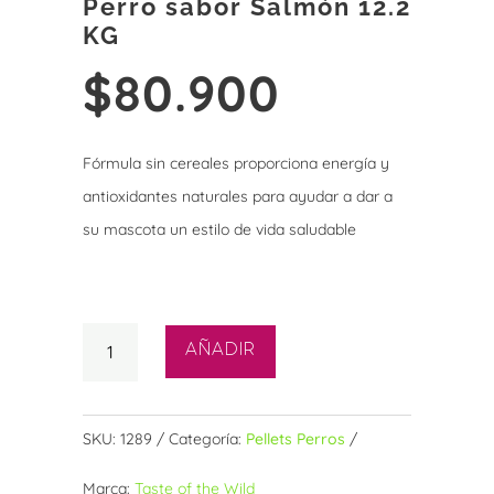
Perro sabor Salmón 12.2
KG
$
80.900
Fórmula sin cereales proporciona energía y
antioxidantes naturales para ayudar a dar a
su mascota un estilo de vida saludable
3 disponibles
Taste
AÑADIR
of
the
Wild
SKU:
1289
Categoría:
Pellets Perros
Pacific
Marca:
Taste of the Wild