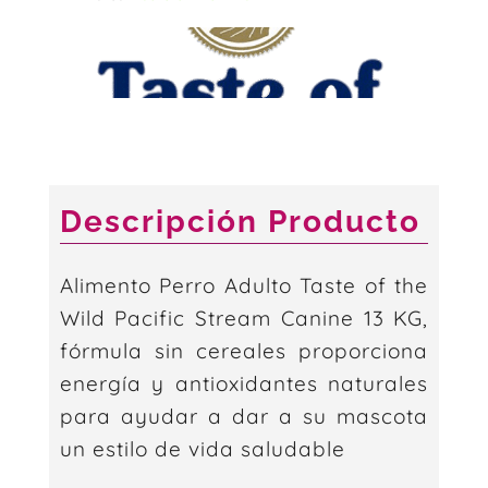
Stream
para
Perro
sabor
Salmón
12.2
KG
Descripción Producto
cantidad
Alimento Perro Adulto Taste of the
Wild Pacific Stream Canine 13 KG,
fórmula sin cereales proporciona
energía y antioxidantes naturales
para ayudar a dar a su mascota
un estilo de vida saludable