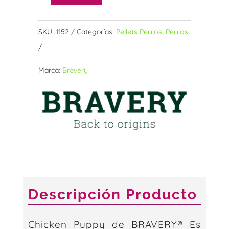
Bravery
para
Cachorro
SKU:
1152
Categorías:
Pellets Perros
,
Perros
sabor
Pollo
Marca:
Bravery
12
KG
cantidad
Descripción Producto
Chicken Puppy de BRAVERY® Es