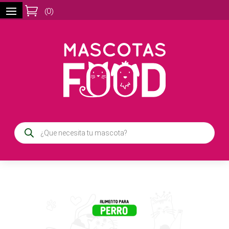

(
0
)
Búsqueda
de
productos