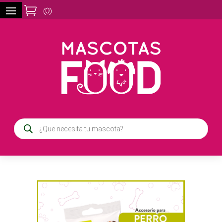

(
0
)
Búsqueda
de
productos