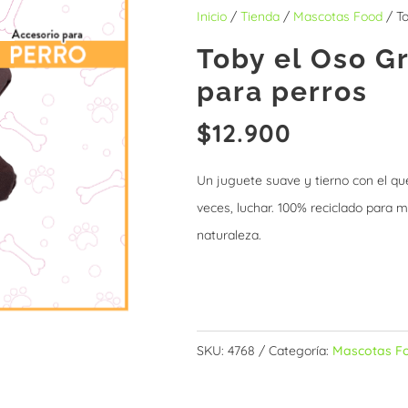
Inicio
/
Tienda
/
Mascotas Food
/ To
Toby el Oso G
para perros
$
12.900
Un juguete suave y tierno con el que
veces, luchar. 100% reciclado para m
naturaleza.
Sin existencias
SKU:
4768
Categoría:
Mascotas F