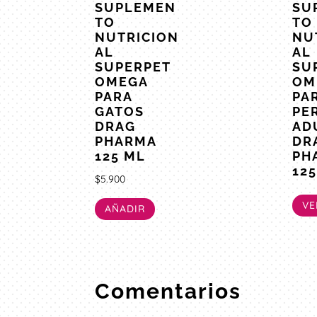
SUPLEMEN
SU
TO
TO
NUTRICION
NU
AL
AL
SUPERPET
SU
OMEGA
OM
PARA
PA
GATOS
PE
DRAG
AD
PHARMA
DR
125 ML
PH
12
$
5.900
VE
AÑADIR
Comentarios