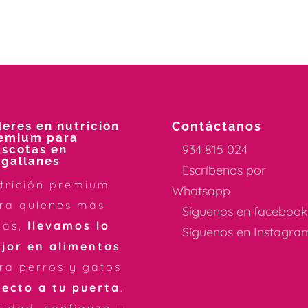
deres en nutrición
Contáctanos
emium para
934 815 024
scotas en
gallanes
Escríbenos por
trición premium
Whatsapp
ra quienes más
Síguenos en faceboo
mas,
llevamos lo
Síguenos en Instagra
jor en alimentos
ra perros y gatos
recto a tu puerta
.
lidad, confianza y