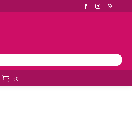

(
0
)