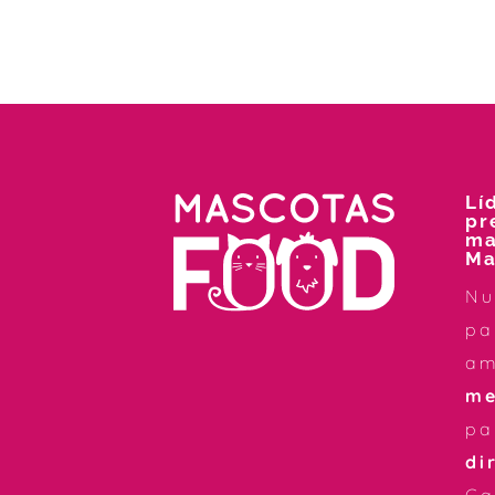
Lí
pr
ma
Ma
Nu
pa
a
me
pa
di
Ca