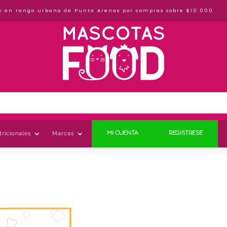
o en rango urbano de Punta Arenas por compras sobre $10.000
ricionales
Marcas
MI CUENTA
REGISTRESE