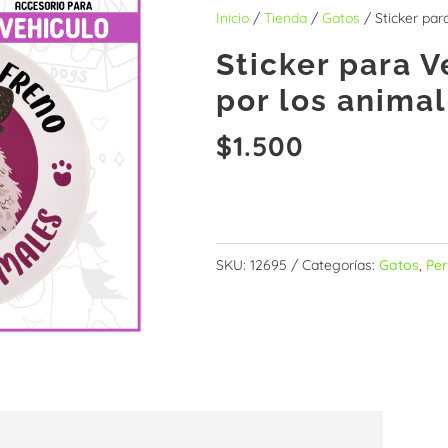
Inicio
/
Tienda
/
Gatos
/ Sticker par
Sticker para 
por los anima
$
1.500
Sin existencias
SKU:
12695
Categorías:
Gatos
,
Pe