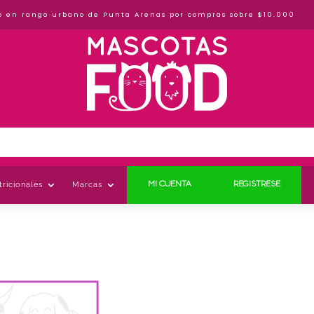
o en rango urbano de Punta Arenas por compras sobre $10.000
ricionales
Marcas
MI CUENTA
REGISTRESE