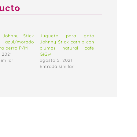
ducto
 Johnny Stick
Juguete para gato
r azul/morado
Johnny Stick catnip con
ra perro P/M
plumas natural café
, 2021
GiGwi
similar
agosto 5, 2021
Entrada similar