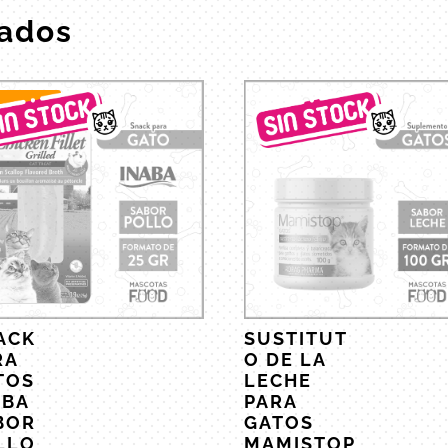
nados
Oferta!
ACK
SUSTITUT
RA
O DE LA
TOS
LECHE
ABA
PARA
BOR
GATOS
LLO
MAMISTOP