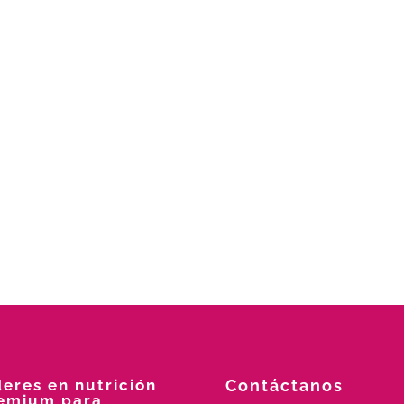
deres en nutrición
Contáctanos
emium para