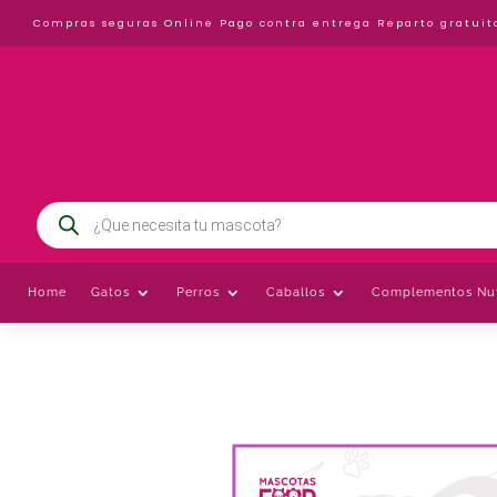
Compras seguras Online
Pago contra entrega
Reparto gratuit
Búsqueda
de
productos
Home
Gatos
Perros
Caballos
Complementos Nut