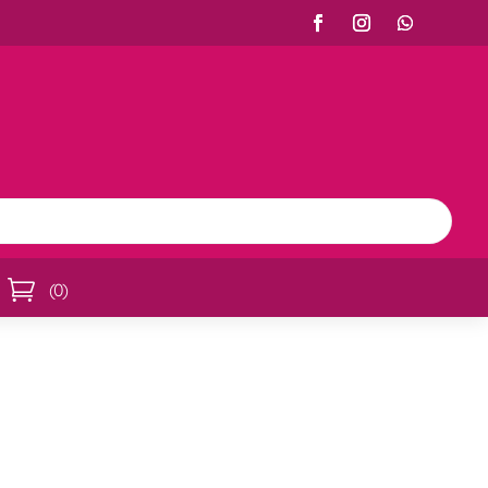

(
0
)