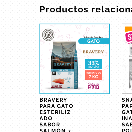
Productos relacio
¡
BRAVERY
SN
PARA GATO
PA
ESTERILIZ
GA
ADO
IN
SABOR
SA
SALMÓN 7
PO