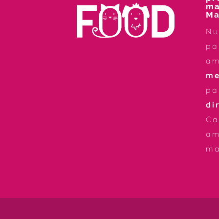
ma
Ma
Nu
pa
a
me
pa
di
Ca
am
ma