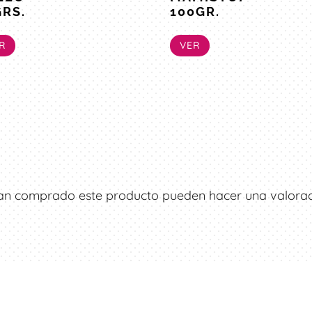
GRS.
100GR.
R
VER
ayan comprado este producto pueden hacer una valorac