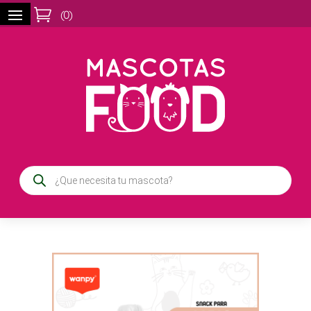

(
0
)
Búsqueda
de
productos