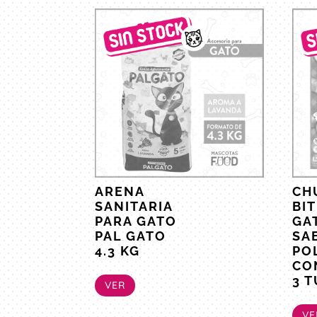
ARENA
CH
SANITARIA
BI
PARA GATO
GA
PAL GATO
SA
4.3 KG
PO
CO
3 
VER
VE