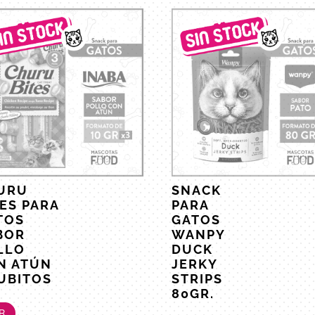
URU
SNACK
TES PARA
PARA
TOS
GATOS
BOR
WANPY
LLO
DUCK
N ATÚN
JERKY
TUBITOS
STRIPS
80GR.
R