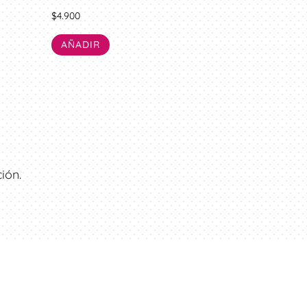
$
4.900
AÑADIR
ión.