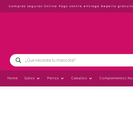
Compras seguras Online
Pago contra entrega
Reparto gratuit
Búsqueda
de
productos
Home
Gatos
Perros
Caballos
Complementos Nut