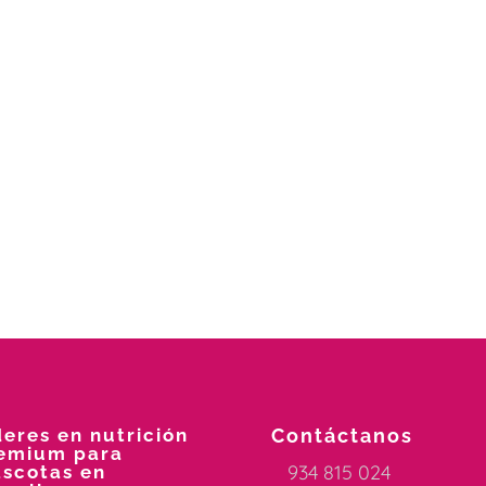
deres en nutrición
Contáctanos
emium para
934 815 024
scotas en