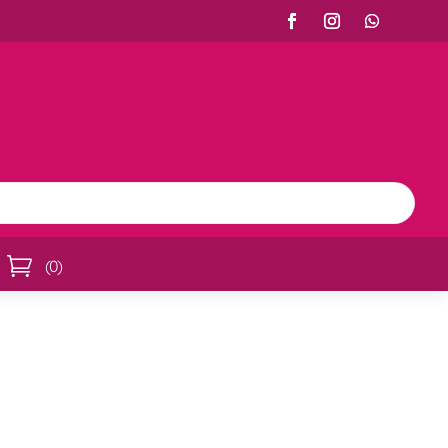

(
0
)