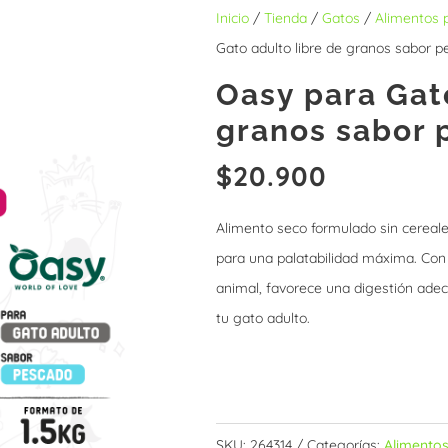
Inicio
/
Tienda
/
Gatos
/
Alimentos 
Gato adulto libre de granos sabor 
Oasy para Gat
granos sabor 
$
20.900
Alimento seco formulado sin cereale
para una palatabilidad máxima. Co
animal, favorece una digestión adec
tu gato adulto.
Sin existencias
SKU:
264314
Categorías:
Alimento