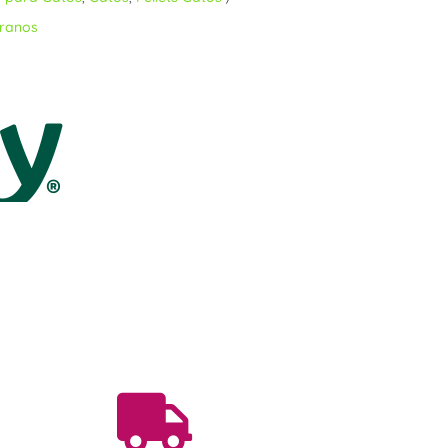
granos
