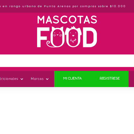
o en rango urbano de Punta Arenas por compras sobre $10.000
ricionales
Marcas
MI CUENTA
REGISTRESE