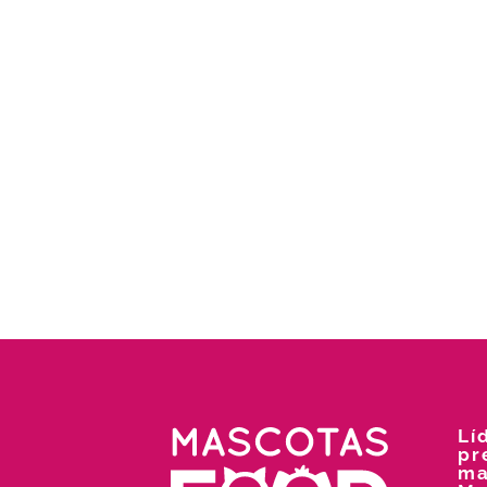
Lí
pr
ma