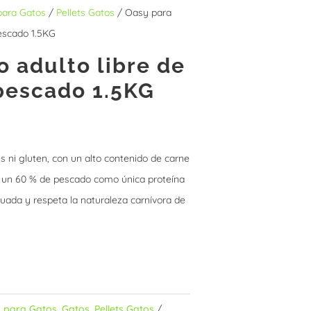
para Gatos
/
Pellets Gatos
/ Oasy para
pescado 1.5KG
o adulto libre de
pescado 1.5KG
s ni gluten, con un alto contenido de carne
n un 60 % de pescado como única proteína
uada y respeta la naturaleza carnívora de
s para Gatos
,
Gatos
,
Pellets Gatos