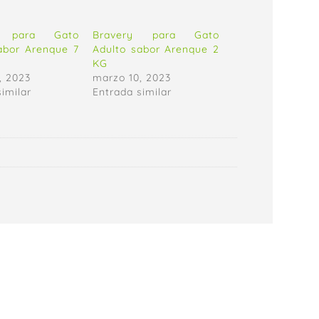
y para Gato
Bravery para Gato
abor Arenque 7
Adulto sabor Arenque 2
KG
, 2023
marzo 10, 2023
similar
Entrada similar