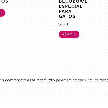
TOS
BECOBOWL
ESPECIAL
PARA
R
GATOS
$
6.900
AÑADIR
ayan comprado este producto pueden hacer una valorac