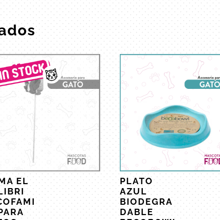
nados
MA EL
PLATO
LIBRI
AZUL
COFAMI
BIODEGRA
 PARA
DABLE