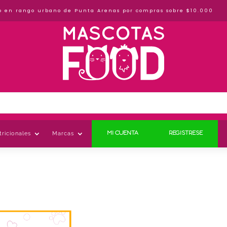
o en rango urbano de Punta Arenas por compras sobre $10.000
ricionales
Marcas
MI CUENTA
REGISTRESE