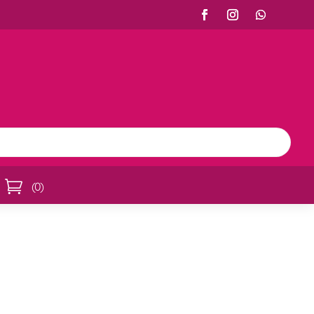

(
0
)