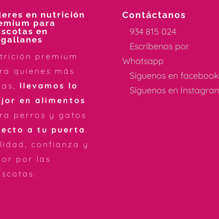
deres en nutrición
Contáctanos
emium para
934 815 024
scotas en
gallanes
Escríbenos por
trición premium
Whatsapp
ra quienes más
Síguenos en faceboo
mas,
llevamos lo
Síguenos en Instagra
jor en alimentos
ra perros y gatos
recto a tu puerta
.
lidad, confianza y
or por las
scotas.