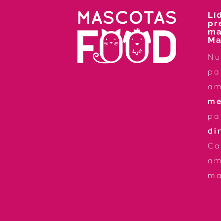
Lí
pr
ma
Ma
Nu
pa
a
me
pa
di
Ca
am
ma