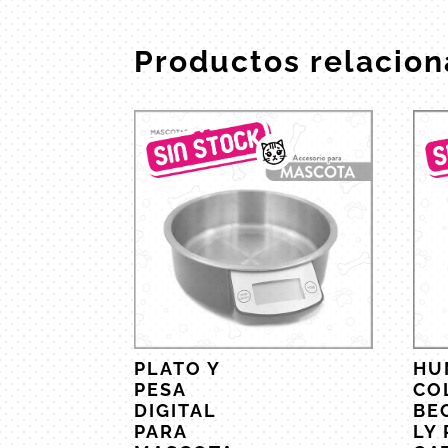
Productos relacio
PLATO Y
HU
PESA
CO
DIGITAL
BE
PARA
LY